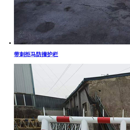
带刺拒马防撞护栏