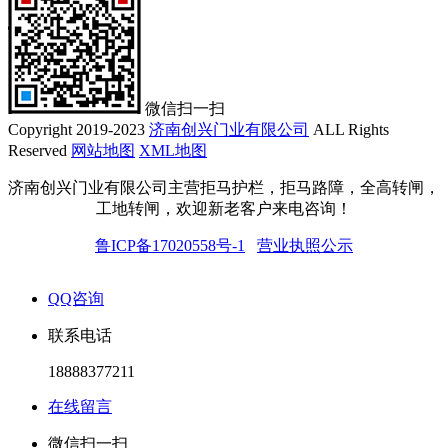
微信扫一扫
Copyright 2019-2023
济南创兴门业有限公司
ALL Rights
Reserved
网站地图
XML地图
济南创兴门业有限公司主营拒马护栏，拒马路障，全高转闸，
工地转闸，欢迎新老客户来电咨询！
鲁ICP备17020558号-1
营业执照公示
QQ咨询
联系电话
18888377211
在线留言
微信扫一扫