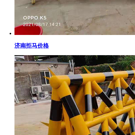
济南拒马价格