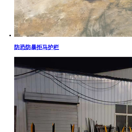
防恐防暴拒马护栏