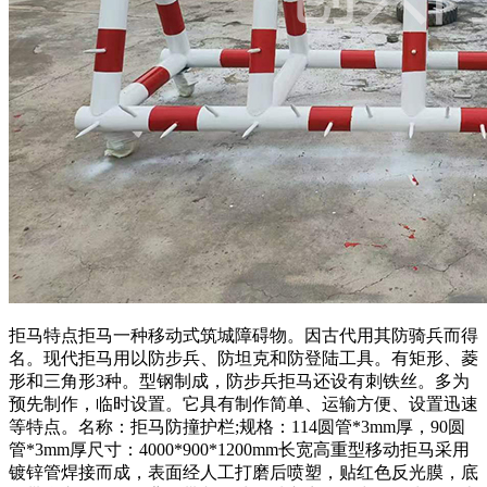
拒马特点拒马一种移动式筑城障碍物。因古代用其防骑兵而得
名。现代拒马用以防步兵、防坦克和防登陆工具。有矩形、菱
形和三角形3种。型钢制成，防步兵拒马还设有刺铁丝。多为
预先制作，临时设置。它具有制作简单、运输方便、设置迅速
等特点。名称：拒马防撞护栏;规格：114圆管*3mm厚，90圆
管*3mm厚尺寸：4000*900*1200mm长宽高重型移动拒马采用
镀锌管焊接而成，表面经人工打磨后喷塑，贴红色反光膜，底