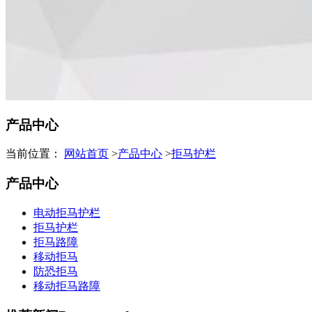
产品中心
当前位置：
网站首页
>
产品中心
>
拒马护栏
产品中心
电动拒马护栏
拒马护栏
拒马路障
移动拒马
防恐拒马
移动拒马路障