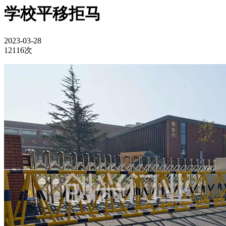
学校平移拒马
2023-03-28
12116次