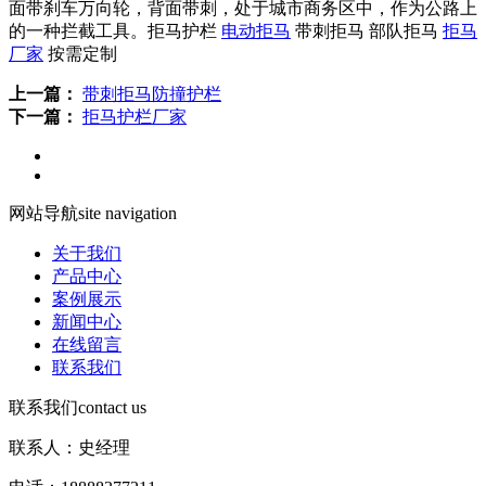
面带刹车万向轮，背面带刺，处于城市商务区中，作为公路上
的一种拦截工具。拒马护栏
电动拒马
带刺拒马 部队拒马
拒马
厂家
按需定制
上一篇：
带刺拒马防撞护栏
下一篇：
拒马护栏厂家
网站导航
site navigation
关于我们
产品中心
案例展示
新闻中心
在线留言
联系我们
联系我们
contact us
联系人：史经理