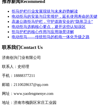
推荐新闻
Recommend
拒马护栏行业发展现状与未来趋势解读
电动拒马的安装与日常维护，延长使用寿命的关键
高速公路拒马护栏，守护道路安全的“隐形卫士”
电动拒马选购核心要点，避开这些认知误区
拒马护栏的核心作用与应用场景详解
电动拒马——传统拒马的机电一体化升级之路
联系我们
Contact Us
济南创兴门业有限公司
联系人：史经理
手机：18888377211
邮箱：2110028637@qq.com
网址：www.yaofengmenye.com
地址：济南市槐荫区宋庄工业园