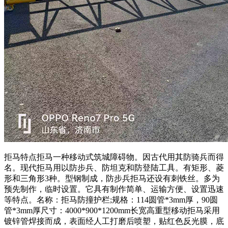
拒马特点拒马一种移动式筑城障碍物。因古代用其防骑兵而得
名。现代拒马用以防步兵、防坦克和防登陆工具。有矩形、菱
形和三角形3种。型钢制成，防步兵拒马还设有刺铁丝。多为
预先制作，临时设置。它具有制作简单、运输方便、设置迅速
等特点。名称：拒马防撞护栏;规格：114圆管*3mm厚，90圆
管*3mm厚尺寸：4000*900*1200mm长宽高重型移动拒马采用
镀锌管焊接而成，表面经人工打磨后喷塑，贴红色反光膜，底