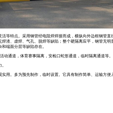
活等特点。采用钢管经电阻焊焊接而成，横纵向外边框钢管直径为4
无焊渣、虚焊、气孔、脱焊等缺陷；整个硬隔离应平，钢管无明
杂和端面分层等缺陷存在。
型活动通道，体育赛事隔离，安检口蛇形通道，临时隔离通道等。
力。
观实用。多为预先制作，临时设置。它具有制作简单、运输方便