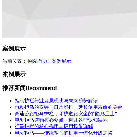
案例展示
当前位置：
网站首页
>
案例展示
案例展示
推荐新闻
Recommend
拒马护栏行业发展现状与未来趋势解读
电动拒马的安装与日常维护，延长使用寿命的关键
高速公路拒马护栏，守护道路安全的“隐形卫士”
电动拒马选购核心要点，避开这些认知误区
拒马护栏的核心作用与应用场景详解
电动拒马——传统拒马的机电一体化升级之路