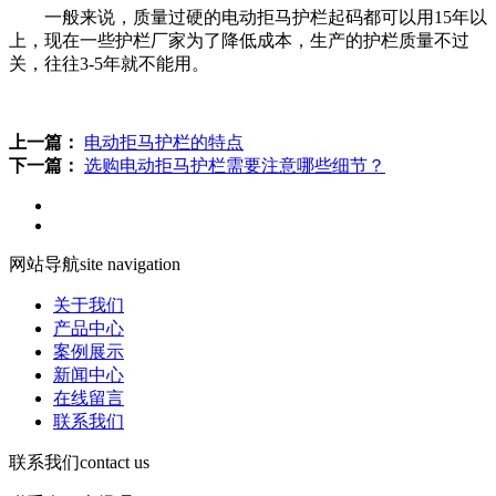
一般来说，质量过硬的
电动拒马护栏
起码都可以用15年以
上，现在一些护栏厂家为了降低成本，生产的护栏质量不过
关，往往3-5年就不能用。
上一篇：
电动拒马护栏的特点
下一篇：
选购电动拒马护栏需要注意哪些细节？
网站导航
site navigation
关于我们
产品中心
案例展示
新闻中心
在线留言
联系我们
联系我们
contact us