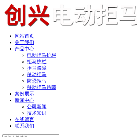
网站首页
关于我们
产品中心
电动拒马护栏
拒马护栏
拒马路障
移动拒马
防恐拒马
移动拒马路障
案例展示
新闻中心
公司新闻
技术知识
在线留言
联系我们