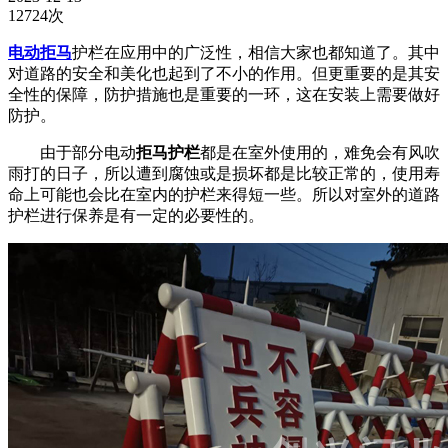
12724次
电动拒马
护栏在应用中的广泛性，相信大家也都知道了。其中
对道路的安全和美化也起到了不小的作用。但更重要的是其安
全性的保障，防护措施也是重要的一环，这在安装上需要做好
防护。
由于部分电动
拒马护栏
都是在室外使用的，难免会有风吹
雨打的日子，所以遭到腐蚀或是损坏都是比较正常的，使用寿
命上可能也会比在室内的护栏来得短一些。所以对室外的道路
护栏进行保养是有一定的必要性的。