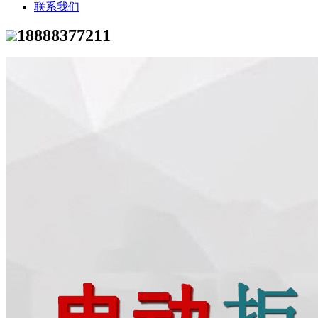
联系我们
18888377211