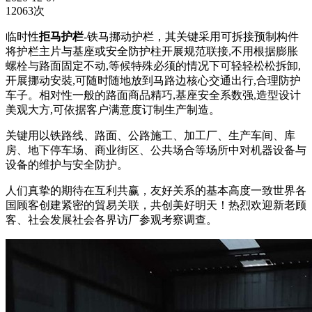
12063次
临时性
拒马护栏
-铁马挪动护栏，其关键采用可拆接预制构件
将护栏主片与基座或安全防护柱开展规范联接,不用根据膨胀
螺栓与路面固定不动,等候特殊必须的情况下可轻轻松松拆卸,
开展挪动安裝,可随时随地放到马路边核心交通出行,合理防护
车子。相对性一般的路面商品精巧,基座安全系数强,造型设计
美观大方,可依据客户满意度订制生产制造。
关键用以铁路线、路面、公路施工、加工厂、生产车间、库
房、地下停车场、商业街区、公共场合等场所中对机器设备与
设备的维护与安全防护。
人们真挚的期待在互利共赢，友好关系的基本高度一致世界各
国顾客创建紧密的貿易关联，共创美好明天！热烈欢迎新老顾
客、社会发展社会各界访厂参观考察调查。