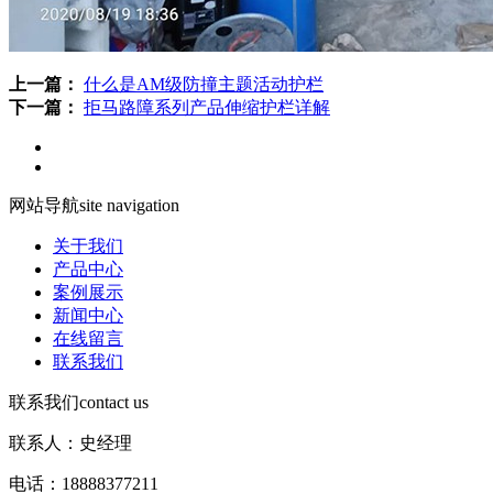
上一篇：
什么是AM级防撞主题活动护栏
下一篇：
拒马路障系列产品伸缩护栏详解
网站导航
site navigation
关于我们
产品中心
案例展示
新闻中心
在线留言
联系我们
联系我们
contact us
联系人：史经理
电话：18888377211